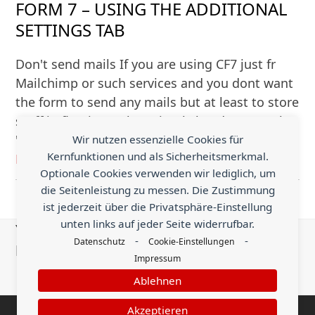
FORM 7 – USING THE ADDITIONAL
SETTINGS TAB
Don't send mails If you are using CF7 just fr
Mailchimp or such services and you dont want
the form to send any mails but at least to store
stuff in flamingo. then simply head over to the
"Additional settings…
Wir nutzen essenzielle Cookies für
Kernfunktionen und als Sicherheitsmerkmal.
Mehr Lesen
Optionale Cookies verwenden wir lediglich, um
die Seitenleistung zu messen. Die Zustimmung
ist jederzeit über die Privatsphäre-Einstellung
unten links auf jeder Seite widerrufbar.
You know something helpful that is worth
-
-
Datenschutz
Cookie-Einstellungen
being shared with the world?
Impressum
Ablehnen
Send an Earn
Akzeptieren