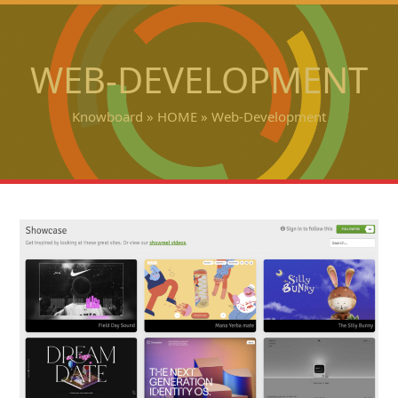
Open
Close
Skip
to
mobile
mobile
content
WEB-DEVELOPMENT
menu
menu
Knowboard
»
HOME
»
Web-Development