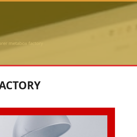
rer metabox factory
FACTORY