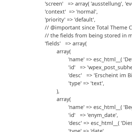
		'screen'   => array( 'ausstellung', 'event' ), //post types to add the metabox to

		'context'  => 'normal',

		'priority' => 'default',

		// @important since Total Theme Core v1.7.1 you can now pass a function that returns the fields to prevent

		// the fields from being stored in memory and so they are only called when needed.

		'fields'   => array(

			array(

				'name' => esc_html__( 'Details zur Veröffentlichung', 'enym' ),

				'id'   => 'wpex_post_subheading',

				'desc'   => 'Erscheint im Bildoverlay unten',

				'type' => 'text',

			),

			array(

				'name' => esc_html__( 'Beginn der Veranstaltung', 'enym' ),

				'id'   => 'enym_date',

				'desc' => esc_html__( 'Dies ist der Beginn der Veranstaltung', 'enym' ),

				'type' => 'date',
