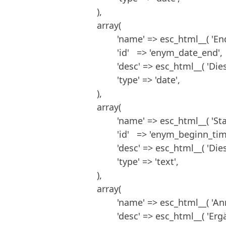
			),

			array(

				'name' => esc_html__( 'Ende der Veranstaltung', 'enym' ),

				'id'   => 'enym_date_end',

				'desc' => esc_html__( 'Dies ist das Ende der Veranstaltung', 'enym' ),

				'type' => 'date',

			),

			array(

				'name' => esc_html__( 'Startzeit - Veranstaltungsende', 'text_domain' ),

				'id'   => 'enym_beginn_time',

				'desc' => esc_html__( 'Dies ist die Uhrzeit der Veranstaltung. Angabe des Endes ist optional.', 'text_domain' ),

				'type' => 'text',

			),

			array(

				'name' => esc_html__( 'Anmeldeseite', 'text_domain' ),

				'desc' => esc_html__( 'Ergänzt den Hinweis: "Für dieses Event wird eine Anmeldung empfohlen"', 'enym' ),
