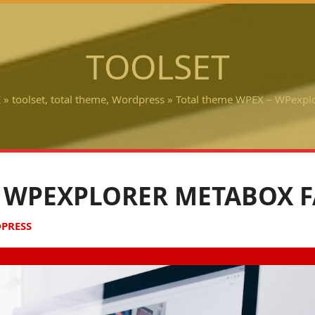
TOOLSET
E
»
toolset
,
total theme
,
Wordpress
»
Total theme WPEX – WPexplo
– WPEXPLORER METABOX 
PRESS