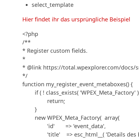
select_template
Hier findet ihr das ursprüngliche Beispiel
<?php 

/**

* Register custom fields.

*

* @link https://total.wpexplorer.com/docs/
*/

function my_register_event_metaboxes() {

	if ( ! class_exists( 'WPEX_Meta_Factory' ) ) {

		return;

	}

	new WPEX_Meta_Factory(  array(

		'id'       => 'event_data',

		'title'    => esc_html__( 'Details des Events', 'text_domain' ),
