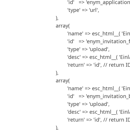
				'id'   => 'enym_application',

				'type' => 'url',

			),

			array(

				'name' => esc_html__( 'Einladung (Vorderseite)', 'text_domain' ),

				'id'   => 'enym_invitation_front',

				'type' => 'upload',

				'desc' => esc_html__( 'Einladungsflyer als JPG', 'enym' ),

				'return' => 'id', // return ID or URL

			),

			array(

				'name' => esc_html__( 'Einladung (Rückseite)', 'text_domain' ),

				'id'   => 'enym_invitation_back',

				'type' => 'upload',

				'desc' => esc_html__( 'Einladungsflyer als JPG', 'enym' ),

				'return' => 'id', // return ID or URL

			),
