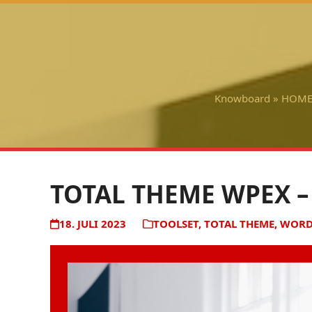
Skip
to
content
Knowboard
»
HOM
TOTAL THEME WPEX 
18. JULI 2023
TOOLSET
,
TOTAL THEME
,
WORD