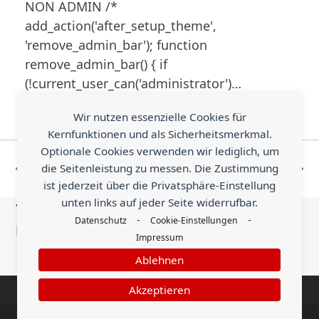
NON ADMIN /*
add_action('after_setup_theme',
'remove_admin_bar'); function
remove_admin_bar() { if
(!current_user_can('administrator')…
Wir nutzen essenzielle Cookies für
Kernfunktionen und als Sicherheitsmerkmal.
All GMail
Study suggests: You can see
Optionale Cookies verwenden wir lediglich, um
Search
whether someone is rich or
die Seitenleistung zu messen. Die Zustimmung
vorheriger
Nächster
ist jederzeit über die Privatsphäre-Einstellung
Operators
poor by looking at them
Beitrag:
Beitrag:
unten links auf jeder Seite widerrufbar.
You know something helpful that is worth
-
-
Datenschutz
Cookie-Einstellungen
being shared with the world?
Impressum
Ablehnen
Send an Earn
Akzeptieren
© enym - medienkompetenz