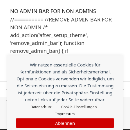
NO ADMIN BAR FOR NON ADMINS
//========== //REMOVE ADMIN BAR FOR
NON ADMIN /*
add_action('after_setup_theme',
'remove_admin_bar'); function
remove_admin_bar() { if
(!current_user_can('administrator')…
Wir nutzen essenzielle Cookies für
Kernfunktionen und als Sicherheitsmerkmal.
Optionale Cookies verwenden wir lediglich, um
Only Mobile
Top Line Lase Scroll
die Seitenleistung zu messen. Die Zustimmung
vorheriger
Nächster
ist jederzeit über die Privatsphäre-Einstellung
Line Break
progress Indicator
unten links auf jeder Seite widerrufbar.
Beitrag:
Beitrag:
You know something helpful that is worth
-
-
Datenschutz
Cookie-Einstellungen
being shared with the world?
Impressum
Ablehnen
Send an Earn