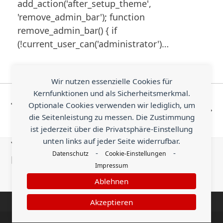
add_action('after_setup_theme',
'remove_admin_bar'); function
remove_admin_bar() { if
(!current_user_can('administrator')…
Wir nutzen essenzielle Cookies für
Better Arrow Icons for
Remove
Kernfunktionen und als Sicherheitsmerkmal.
the Carousel Modules
Microsoft
Optionale Cookies verwenden wir lediglich, um
vorheriger
Nächster
in Total Theme
AutoUdpdate
die Seitenleistung zu messen. Die Zustimmung
Beitrag:
Beitrag:
ist jederzeit über die Privatsphäre-Einstellung
cause it sucks
unten links auf jeder Seite widerrufbar.
You know something helpful that is worth
-
-
Datenschutz
Cookie-Einstellungen
being shared with the world?
Impressum
Ablehnen
Send an Earn
Akzeptieren
© enym - medienkompetenz