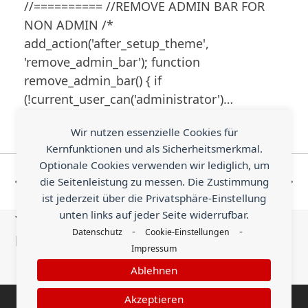
//========== //REMOVE ADMIN BAR FOR
NON ADMIN /*
add_action('after_setup_theme',
'remove_admin_bar'); function
remove_admin_bar() { if
(!current_user_can('administrator')…
Wir nutzen essenzielle Cookies für
Kernfunktionen und als Sicherheitsmerkmal.
Total Theme: Trigger
Total Theme:
Optionale Cookies verwenden wir lediglich, um
Modal via URL or
Change
die Seitenleistung zu messen. Die Zustimmung
vorheriger
Nächster
ist jederzeit über die Privatsphäre-Einstellung
Button
Breadcrumb trail
Beitrag:
Beitrag:
unten links auf jeder Seite widerrufbar.
You know something helpful that is worth
-
-
Datenschutz
Cookie-Einstellungen
being shared with the world?
Impressum
Ablehnen
Send an Earn
Akzeptieren