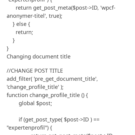
      return get_post_meta($post->ID, 'wpcf-
anonymer-titel', true);

    } else {

      return;

    }

}
Changing document title
//CHANGE POST TITLE

add_filter( 'pre_get_document_title', 
'change_profile_title' );

function change_profile_title () {

	global $post;

	if (get_post_type( $post->ID ) == 
"expertenprofil") {
