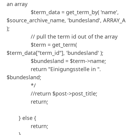
an array

		$term_data = get_term_by( 'name', 
$source_archive_name, 'bundesland', ARRAY_A 
);

		// pull the term id out of the array

		$term = get_term( 
$term_data["term_id"], 'bundesland' );

		$bundesland = $term->name;

		return "Einigungsstelle in ". 
$bundesland;	

		*/

		//return $post->post_title;

		return;

	} else {

		return;

	}
