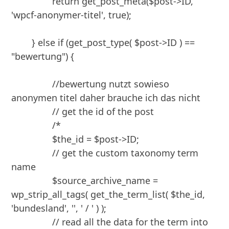
		return get_post_meta($post->ID, 
'wpcf-anonymer-titel', true);

	} else if (get_post_type( $post->ID ) == 
"bewertung") {

		//bewertung nutzt sowieso 
anonymen titel daher brauche ich das nicht

		// get the id of the post

		/*

		$the_id = $post->ID;

		// get the custom taxonomy term 
name

		$source_archive_name = 
wp_strip_all_tags( get_the_term_list( $the_id, 
'bundesland', '', ' / ' ) );

		// read all the data for the term into 