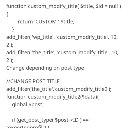
function custom_modify_title( $title, $id = null ) 
{

        return 'CUSTOM '.$title;

    }

add_filter( 'wp_title', 'custom_modify_title', 10, 
2 );

add_filter( 'the_title', 'custom_modify_title', 10, 
2 );
Change depending on post type
//CHANGE POST TITLE

add_filter('the_title','custom_modify_title2');

function custom_modify_title2($data){

    global $post;

    if (get_post_type( $post->ID ) == 
"expertenprofil") {
