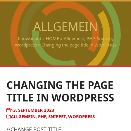
Open
Close
Skip
to
mobile
mobile
content
ALLGEMEIN
menu
menu
Knowboard
»
HOME
»
Allgemein
,
PHP
,
Snippet
,
Wordpress
»
Changing the page title in WordPress
CHANGING THE PAGE
TITLE IN WORDPRESS
13. SEPTEMBER 2023
ALLGEMEIN
,
PHP
,
SNIPPET
,
WORDPRESS
//CHANGE POST TITLE
