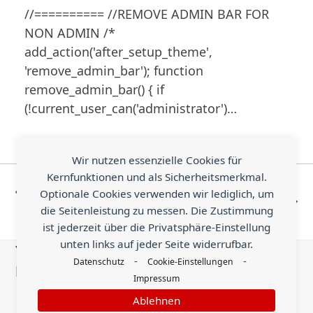
//========== //REMOVE ADMIN BAR FOR
NON ADMIN /*
add_action('after_setup_theme',
'remove_admin_bar'); function
remove_admin_bar() { if
(!current_user_can('administrator')…
Wir nutzen essenzielle Cookies für
Yellow Sun Pure CSS
Simple Self
Kernfunktionen und als Sicherheitsmerkmal.
Animation on White
Closing
Optionale Cookies verwenden wir lediglich, um
vorheriger
Nächster
Background
Shortcode
die Seitenleistung zu messen. Die Zustimmung
Beitrag:
ist jederzeit über die Privatsphäre-Einstellung
Beitrag:
Example
unten links auf jeder Seite widerrufbar.
You know something helpful that is worth
-
-
Datenschutz
Cookie-Einstellungen
being shared with the world?
Impressum
Ablehnen
Send an Earn